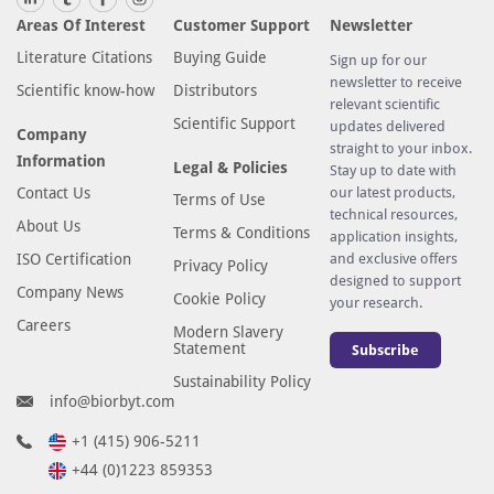
Areas Of Interest
Customer Support
Newsletter
Literature Citations
Buying Guide
Sign up for our
newsletter to receive
Scientific know-how
Distributors
relevant scientific
Scientific Support
updates delivered
Company
straight to your inbox.
Information
Legal & Policies
Stay up to date with
Contact Us
our latest products,
Terms of Use
technical resources,
About Us
Terms & Conditions
application insights,
ISO Certification
and exclusive offers
Privacy Policy
designed to support
Company News
Cookie Policy
your research.
Careers
Modern Slavery
Statement
Subscribe
Sustainability Policy
info@biorbyt.com
+1 (415) 906-5211
+44 (0)1223 859353