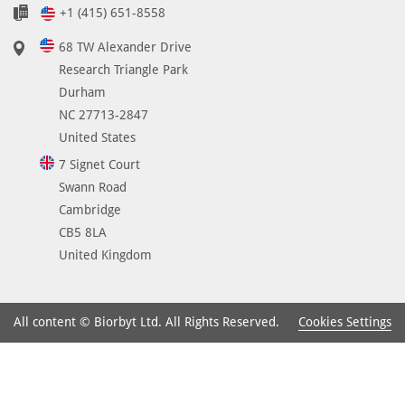
+1 (415) 651-8558
68 TW Alexander Drive
Research Triangle Park
Durham
NC 27713-2847
United States
7 Signet Court
Swann Road
Cambridge
CB5 8LA
United Kingdom
Cookies Settings
All content © Biorbyt Ltd. All Rights Reserved.